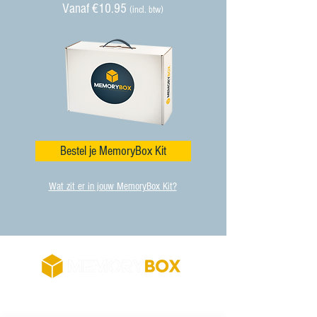
Vanaf €10.95
(incl. btw)
Bestel je MemoryBox Kit
Wat zit er in jouw MemoryBox Kit?
HOE WERKT HET​​
INFO