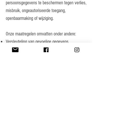
persoonsgegevens te beschermen tegen verlies,
misbruik, ongeautoriseerde toegang,
openbaarmaking of wijziging.
Onze maatregelen omvatten onder andere:
Versleuteling van gevoelige gegevens.
Toegangsbeperkingen voor medewerkers.
Beveiligde servers en firewallbescherming.
Regelmatige updates en controles op
kwetsbaarheden.
Indien zich ondanks onze maatregelen een
datalek voordoet met impact op jouw gegevens,
zullen wij je en de bevoegde autoriteiten hiervan
op de hoogte stellen.
11. Wijzigingen aan dit privacybeleid